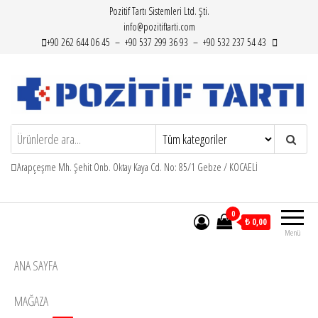
İçeriğe
Pozitif Tartı Sistemleri Ltd. Şti.
info@pozitiftarti.com
atla
+90 262 644 06 45 – +90 537 299 36 93 – +90 532 237 54 43
Pozitif Tartı
Tartımın adresi…
Arapçeşme Mh. Şehit Onb. Oktay Kaya Cd. No: 85/1 Gebze / KOCAELİ
0
₺ 0,00
Menü
ANA SAYFA
MAĞAZA