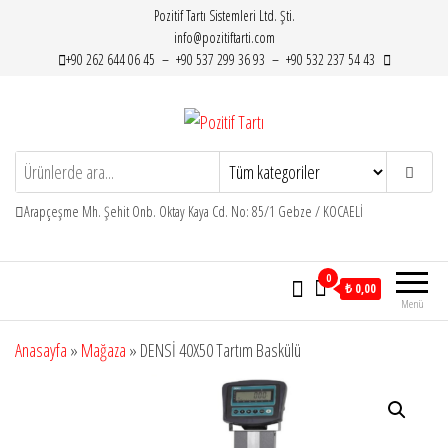
İçeriğe
Pozitif Tartı Sistemleri Ltd. Şti.
info@pozitiftarti.com
atla
+90 262 644 06 45 – +90 537 299 36 93 – +90 532 237 54 43
Pozitif Tartı
Tartımın adresi…
Arapçeşme Mh. Şehit Onb. Oktay Kaya Cd. No: 85/1 Gebze / KOCAELİ
0
₺ 0,00
Menü
Anasayfa
»
Mağaza
»
DENSİ 40X50 Tartım Baskülü