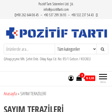
İçeriğe
Pozitif Tartı Sistemleri Ltd. Şti.
info@pozitiftarti.com
atla
+90 262 644 06 45 – +90 537 299 36 93 – +90 532 237 54 43
Pozitif Tartı
Tartımın adresi…
Arapçeşme Mh. Şehit Onb. Oktay Kaya Cd. No: 85/1 Gebze / KOCAELİ
0
₺ 0,00
Menü
Anasayfa
»
SAYIM TERAZİLERİ
SAYIM TERAZİLERİ