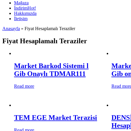
Mağaza
İndirim
Hot!
Hakkımızda
İletişim
Anasayfa
»
Fiyat Hesaplamalı Teraziler
Fiyat Hesaplamalı Teraziler
Market Barkod Sistemi l
Market
Gib Onaylı TDMAR111
Gib o
Read more
Read mor
TEM EGE Market Terazisi
DENSİ 
Hesapl
Read more