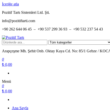
İçeriğe atla
Pozitif Tartı Sistemleri Ltd. Şti.
info@pozitiftarti.com
+90 262 644 06 45 – +90 537 299 36 93 – +90 532 237 54 43
Pozitif Tartı
Tartımın adresi…
Arapçeşme Mh. Şehit Onb. Oktay Kaya Cd. No: 85/1 Gebze / KO
0
₺ 0,00
Menü
0
₺ 0,00
Ana Sayfa